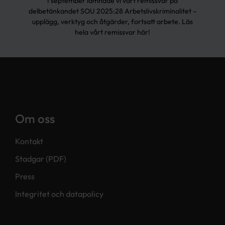
I september lämnade vi vårt remissvar på
delbetänkandet SOU 2025:28 Arbetslivskriminalitet –
upplägg, verktyg och åtgärder, fortsatt arbete. Läs
hela vårt remissvar här!
Om oss
Kontakt
Stadgar (PDF)
Press
Integritet och datapolicy