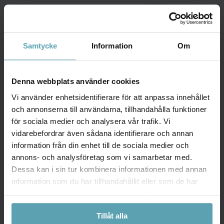
Samtycke
Information
Om
Denna webbplats använder cookies
Vi använder enhetsidentifierare för att anpassa innehållet
och annonserna till användarna, tillhandahålla funktioner
för sociala medier och analysera vår trafik. Vi
vidarebefordrar även sådana identifierare och annan
Plattformensremissvar SOU
information från din enhet till de sociala medier och
2025:119
annons- och analysföretag som vi samarbetar med.
Dessa kan i sin tur kombinera informationen med annan
Datum: Mars 2026
information som du har tillhandahållit eller som de har
I mars lämnade vi in vårt remissvar på utredningen om
samlat in när du har använt deras tjänster.
ett nytt brott och andra åtgärder mot människohandel.
Tillåt alla
Vi lyfte bland annat att ”Manualen vid misstanke om