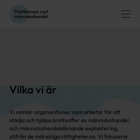
Fortsätt
till
Togg
innehållet
Navi
Sök hjälp
Om oss
Våra medlemmar
Vilka vi är
Kunskapsbank
Vi samlar organisationer som arbetar för att
Svenska
stödja och hjälpa brottsoffer av människohandel
och människohandelsliknande exploatering,
utifrån de mänskliga rättigheterna. Vi fokuserar